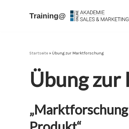
Training@
Zum
Inhalt
springen
Startseite
»
Übung zur Marktforschung
Übung zur
„Marktforschung f
Produkt“