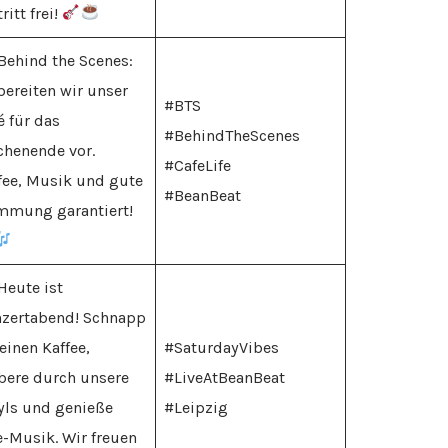
ritt frei!
Behind the Scenes:
bereiten wir unser
#BTS
é für das
#BehindTheScenes
henende vor.
#CafeLife
fee, Musik und gute
#BeanBeat
mmung garantiert!
Heute ist
zertabend! Schnapp
 einen Kaffee,
#SaturdayVibes
bere durch unsere
#LiveAtBeanBeat
yls und genieße
#Leipzig
e-Musik. Wir freuen