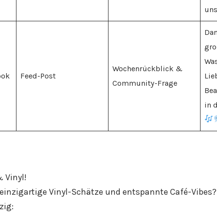
uns
Dan
gro
Was
Wochenrückblick &
ook
Feed-Post
Lie
Community-Frage
Bea
in 
 Vinyl!
 einzigartige Vinyl-Schätze und entspannte Café-Vibes? 
zig: