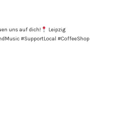
uen uns auf dich!
Leipzig
eAndMusic #SupportLocal #CoffeeShop