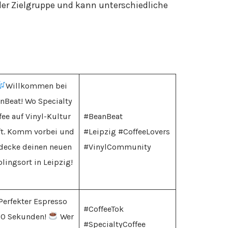
der Zielgruppe und kann unterschiedliche
Willkommen bei
nBeat! Wo Specialty
fee auf Vinyl-Kultur
#BeanBeat
fft. Komm vorbei und
#Leipzig #CoffeeLovers
decke deinen neuen
#VinylCommunity
blingsort in Leipzig!
Perfekter Espresso
#CoffeeTok
30 Sekunden!
Wer
#SpecialtyCoffee