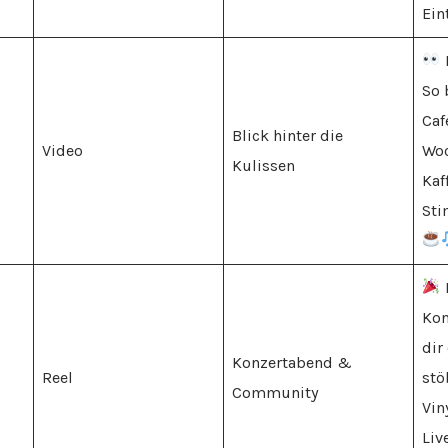
Eint
So 
Caf
Blick hinter die
Video
Woc
Kulissen
Kaf
Sti
Kon
dir
Konzertabend &
Reel
stö
Community
Vin
Liv