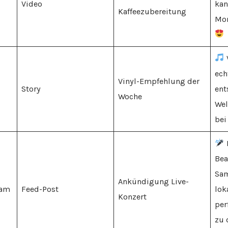
Video
kan
Kaffeezubereitung
Mom
ech
Vinyl-Empfehlung der
Story
ent
Woche
Wel
bei
Bea
Sam
Ankündigung Live-
ram
Feed-Post
lok
Konzert
per
zu 