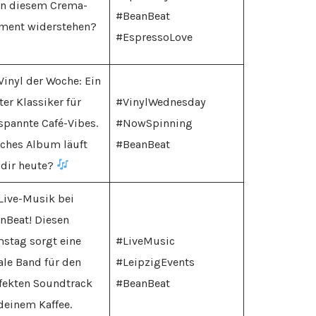
n diesem Crema-
#BeanBeat
ent widerstehen?
#EspressoLove
Vinyl der Woche: Ein
ter Klassiker für
#VinylWednesday
spannte Café-Vibes.
#NowSpinning
ches Album läuft
#BeanBeat
 dir heute?
Live-Musik bei
nBeat! Diesen
stag sorgt eine
#LiveMusic
ale Band für den
#LeipzigEvents
fekten Soundtrack
#BeanBeat
deinem Kaffee.