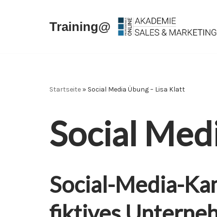
Training@
Zum
Inhalt
springen
Startseite
»
Social Media Übung – Lisa Klatt
Social Medi
Social-Media-Ka
fiktives Unterne