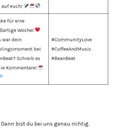
 auf euch!
ke für eine
ßartige Woche!
 war dein
#CommunityLove
blingsmoment bei
#CoffeeAndMusic
nBeat? Schreib es
#BeanBeat
die Kommentare!
Dann bist du bei uns genau richtig.