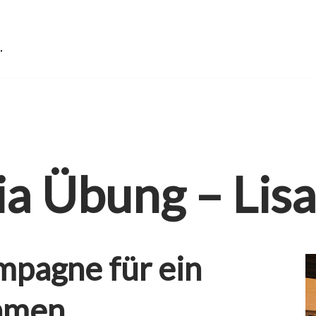
a Übung – Lisa
mpagne für ein
hmen.